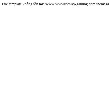
File template không tồn tại: /www/wwwroot/ky-gaming.com/theme