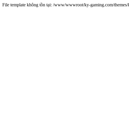
File template không tồn tại: /www/wwwroot/ky-gaming.com/theme