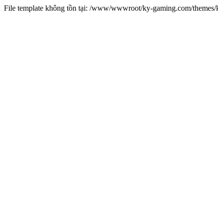
File template không tồn tại: /www/wwwroot/ky-gaming.com/theme