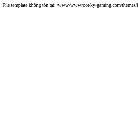
File template không tồn tại: /www/wwwroot/ky-gaming.com/theme