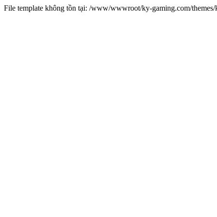
File template không tồn tại: /www/wwwroot/ky-gaming.com/theme