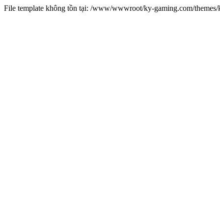
File template không tồn tại: /www/wwwroot/ky-gaming.com/theme