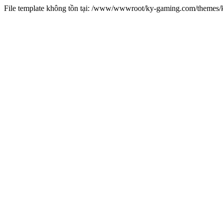
File template không tồn tại: /www/wwwroot/ky-gaming.com/theme