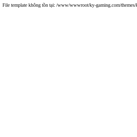
File template không tồn tại: /www/wwwroot/ky-gaming.com/theme