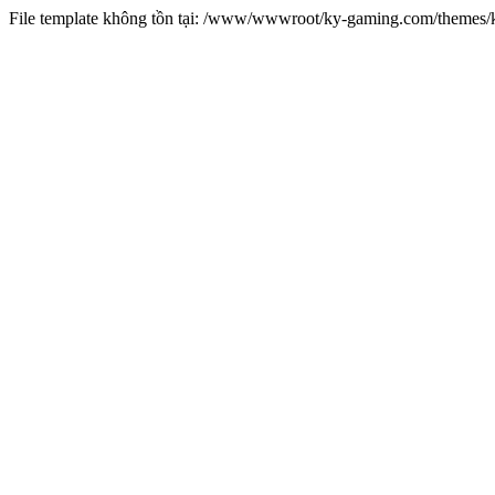
File template không tồn tại: /www/wwwroot/ky-gaming.com/theme