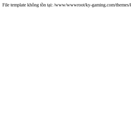
File template không tồn tại: /www/wwwroot/ky-gaming.com/theme